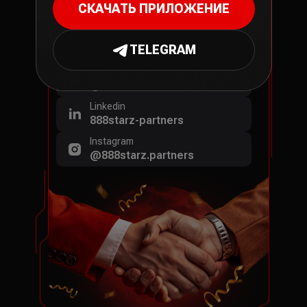
В СФЕРЕ IGAMING?
СКАЧАТЬ ПРИЛОЖЕНИЕ
ТОГДА ПРИСОЕДИНЯЙСЯ
К НАМ!
TELEGRAM
Telegram
@Starz888PartnersRU
Linkedin
888starz-partners
Instagram
@888starz.partners