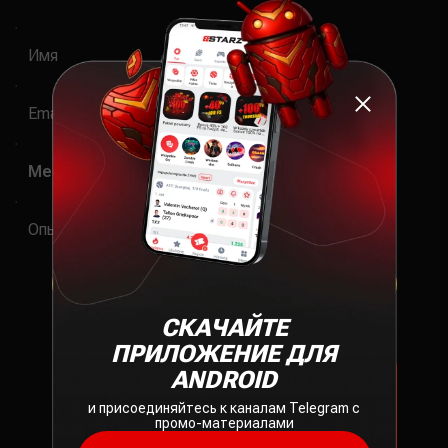
Имя
Email
Мессенджер
Никнейм
Опыт работы в iGaming
ОТПРАВИТЬ
СКАЧАЙТЕ
ПРИЛОЖЕНИЕ ДЛЯ
ANDROID
ИЩЕШЬ НОВЫЕ
КАРЬЕРНЫЕ ВЫЗОВЫ И
и присоединяйтесь к каналам Telegram с
промо-материалами
ХОЧЕШЬ РАЗИВАТЬСЯ