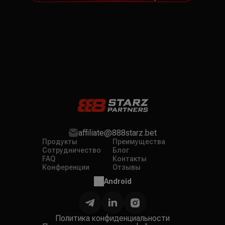
affiliate@888starz.bet
Продукты
Преимущества
Сотрудничество
Блог
FAQ
Контакты
Конференции
Отзывы
Android
Политика конфиденциальности