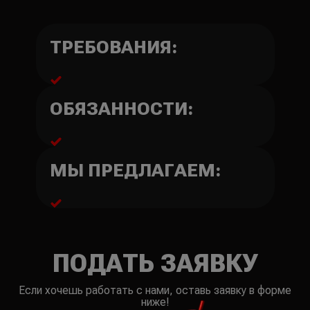
ТРЕБОВАНИЯ:
ОБЯЗАННОСТИ:
МЫ ПРЕДЛАГАЕМ:
ПОДАТЬ ЗАЯВКУ
Если хочешь работать с нами, оставь заявку в форме
ниже!