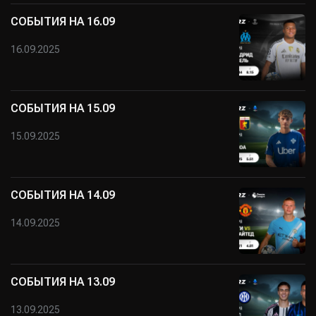
СОБЫТИЯ НА 16.09
16.09.2025
СОБЫТИЯ НА 15.09
15.09.2025
СОБЫТИЯ НА 14.09
14.09.2025
СОБЫТИЯ НА 13.09
13.09.2025