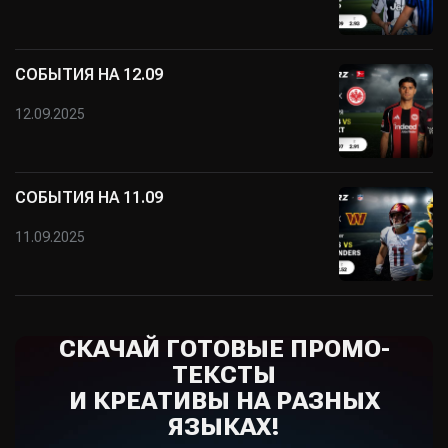
СОБЫТИЯ НА 12.09
12.09.2025
СОБЫТИЯ НА 11.09
11.09.2025
СКАЧАЙ ГОТОВЫЕ ПРОМО-
ТЕКСТЫ
И КРЕАТИВЫ НА РАЗНЫХ
ЯЗЫКАХ!