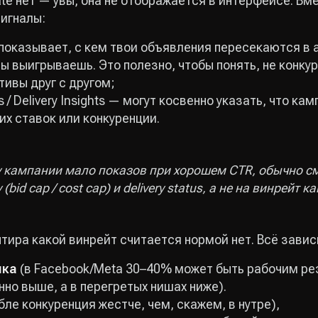
ate нет — увы, она не отображается в интерфейсе. Вм
игналы:
 показывает, с кем твои объявления пересекаются в а
ты выигрываешь. Это полезно, чтобы понять, не конку
ивы друг с другом;
cs / Delivery Insights — могут косвенно указать, что к
их ставок или конкуренции.
 у кампании мало показов при хорошем CTR, обычно с
(bid cap / cost cap) и delivery status, а не на винрейт 
тира какой винрейт считается нормой нет. Всё завис
ика
(в Facebook/Meta 30–40% может быть рабочим рез
но выше, а в перегретых нишах ниже).
бле конкуренция жестче, чем, скажем, в нутре),