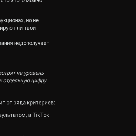
есто этого можно
укционах, но не
рируют ли твои
ампания недополучает
мотрят на уровень
как отдельную цифру.
ит от ряда критериев:
ультатом, в TikTok