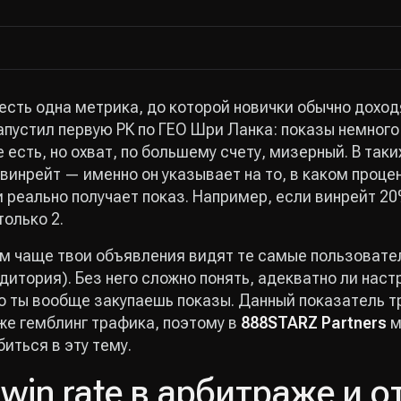
есть одна метрика, до которой новички обычно доходя
апустил первую РК по ГЕО Шри Ланка: показы немного
 есть, но охват, по большему счету, мизерный. В таки
винрейт — именно он указывает на то, в каком проце
 реально получает показ. Например, если винрейт 20
только 2.
м чаще твои объявления видят те самые пользовател
итория). Без него сложно понять, адекватно ли наст
 ты вообще закупаешь показы. Данный показатель т
же гемблинг трафика, поэтому в
888STARZ Partners
м
биться в эту тему.
win rate в арбитраже и о