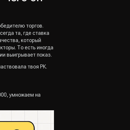
обедителю торгов.
сегда та, где ставка
ачества, который
кторы. То есть иногда
рии выигрывает показ.
частвовала твоя РК.
000, умножаем на