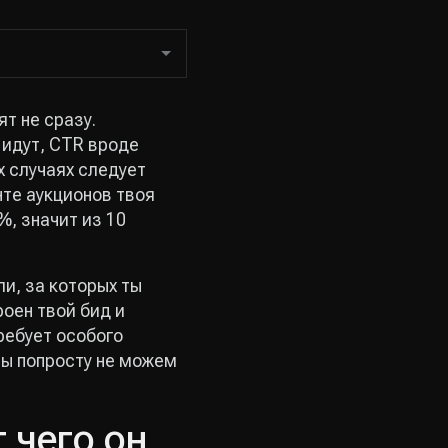
т не сразу.
 идут, CTR вроде
х случаях следует
нте аукционов твоя
%, значит из 10
и, за которых ты
роен твой бид и
ребует особого
ы попросту не можем
т чего он