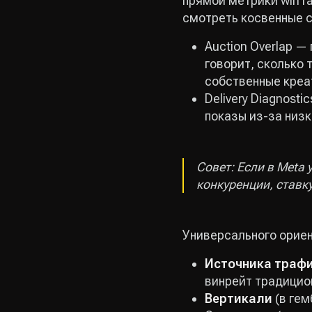
прямой метрики win r
смотреть косвенные с
Auction Overlap —
говорит, сколько 
собственные креат
Delivery Diagnosti
показы из-за низк
Совет: Если в Meta
конкуренции, ставку 
Универсального ориен
Источника траф
винрейт традицион
Вертикали
(в гем