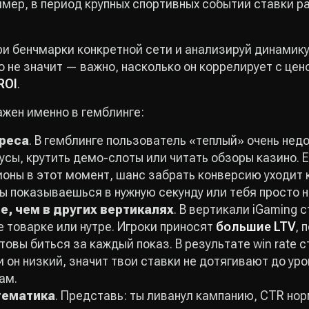
мер, в период крупных спортивных событий ставки рас
и бенчмарки конкретной сети и анализируй динамику
о не значит — важно, насколько он коррелирует с це
ROI
.
ажен именно в гемблинге:
ереса
. В гемблинге пользователь «теплый» очень нед
усы, крутить демо-слоты или читать обзоры казино. 
оны в этот момент, шанс забрать конверсию уходит к
ы показываешься в нужную секунду или тебя просто н
, чем в других вертикалях
. В вертикали iGaming 
е товарке или нутре. Игроки приносят
большие LTV
, 
овы биться за каждый показ. В результате win rate
 он низкий, значит твои ставки не дотягивают до уро
ам.
тематика
. Представь: ты ливанул кампанию, CTR нор