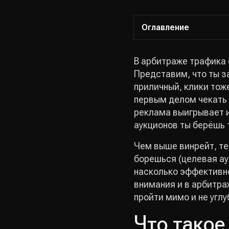
Оглавление
В арбитраже трафика 
Представим, что ты з
приличный, клики тоже
первым делом чекать 
реклама выигрывает и
аукционов ты берёшь 
Чем выше винрейт, те
борешься (целевая ауд
насколько эффективно
внимания и в арбитра
пройти мимо и не углу
Что такое 