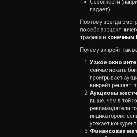
Сезонности (напри
падает).
Поэтому всегда смотр
по себе процент ничег
трафика и
конечным 
Почему винрейт так в
Узкое окно инт
сейчас искать бон
проигрывает аукци
винрейт решает: т
Аукционы жестче
выше, чем в той ж
рекламодатели гот
индикатором: если
утекает конкурент
Финансовая ма