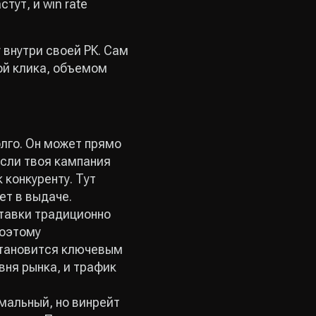
тут, и win rate
 внутри своей РК. Сам
ной клика, объемом
олго. Он может прямо
Если твоя кампания
 конкуренту. Тут
ет в выдаче.
ставки традиционно
поэтому
 становится ключевым
вня рынка, и трафик
мальный, но винрейт